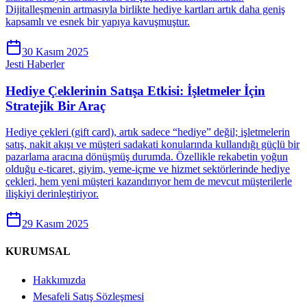
Dijitalleşmenin artmasıyla birlikte hediye kartları artık daha geniş
kapsamlı ve esnek bir yapıya kavuşmuştur.
30 Kasım 2025
Jesti Haberler
Hediye Çeklerinin Satışa Etkisi: İşletmeler İçin
Stratejik Bir Araç
Hediye çekleri (gift card), artık sadece “hediye” değil; işletmelerin
satış, nakit akışı ve müşteri sadakati konularında kullandığı güçlü bir
pazarlama aracına dönüşmüş durumda. Özellikle rekabetin yoğun
olduğu e-ticaret, giyim, yeme-içme ve hizmet sektörlerinde hediye
çekleri, hem yeni müşteri kazandırıyor hem de mevcut müşterilerle
ilişkiyi derinleştiriyor.
29 Kasım 2025
KURUMSAL
Hakkımızda
Mesafeli Satış Sözleşmesi