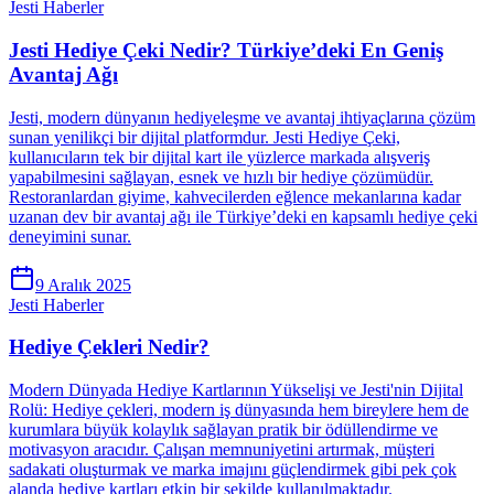
Jesti Haberler
Jesti Hediye Çeki Nedir? Türkiye’deki En Geniş
Avantaj Ağı
Jesti, modern dünyanın hediyeleşme ve avantaj ihtiyaçlarına çözüm
sunan yenilikçi bir dijital platformdur. Jesti Hediye Çeki,
kullanıcıların tek bir dijital kart ile yüzlerce markada alışveriş
yapabilmesini sağlayan, esnek ve hızlı bir hediye çözümüdür.
Restoranlardan giyime, kahvecilerden eğlence mekanlarına kadar
uzanan dev bir avantaj ağı ile Türkiye’deki en kapsamlı hediye çeki
deneyimini sunar.
9 Aralık 2025
Jesti Haberler
Hediye Çekleri Nedir?
Modern Dünyada Hediye Kartlarının Yükselişi ve Jesti'nin Dijital
Rolü: Hediye çekleri, modern iş dünyasında hem bireylere hem de
kurumlara büyük kolaylık sağlayan pratik bir ödüllendirme ve
motivasyon aracıdır. Çalışan memnuniyetini artırmak, müşteri
sadakati oluşturmak ve marka imajını güçlendirmek gibi pek çok
alanda hediye kartları etkin bir şekilde kullanılmaktadır.