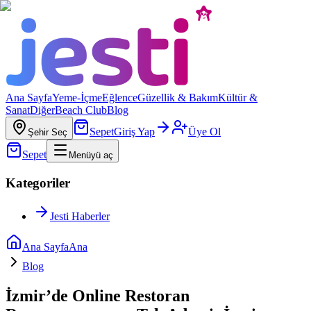
Ana Sayfa
Yeme-İçme
Eğlence
Güzellik & Bakım
Kültür &
Sanat
Diğer
Beach Club
Blog
Sepet
Giriş Yap
Üye Ol
Şehir Seç
Sepet
Menüyü aç
Kategoriler
Jesti Haberler
Ana Sayfa
Ana
Blog
İzmir’de Online Restoran