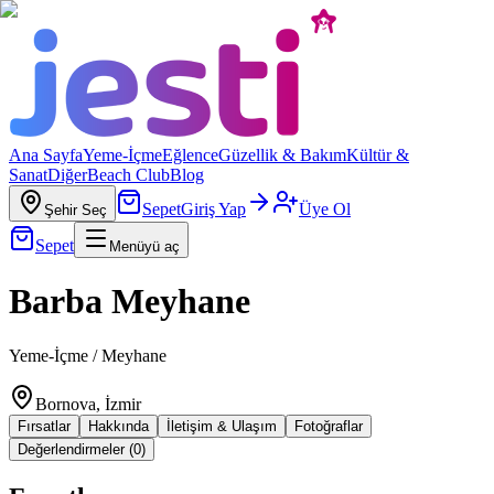
Ana Sayfa
Yeme-İçme
Eğlence
Güzellik & Bakım
Kültür &
Sanat
Diğer
Beach Club
Blog
Sepet
Giriş Yap
Üye Ol
Şehir Seç
Sepet
Menüyü aç
Barba Meyhane
Yeme-İçme / Meyhane
Bornova, İzmir
Fırsatlar
Hakkında
İletişim & Ulaşım
Fotoğraflar
Değerlendirmeler (0)