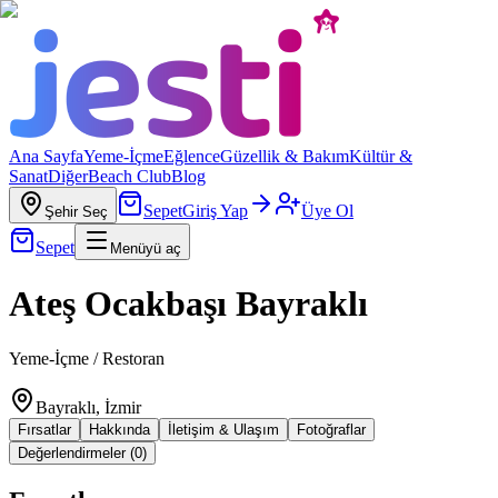
Ana Sayfa
Yeme-İçme
Eğlence
Güzellik & Bakım
Kültür &
Sanat
Diğer
Beach Club
Blog
Sepet
Giriş Yap
Üye Ol
Şehir Seç
Sepet
Menüyü aç
Ateş Ocakbaşı Bayraklı
Yeme-İçme / Restoran
Bayraklı, İzmir
Fırsatlar
Hakkında
İletişim & Ulaşım
Fotoğraflar
Değerlendirmeler (0)