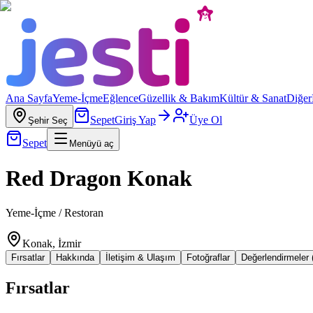
Ana Sayfa
Yeme-İçme
Eğlence
Güzellik & Bakım
Kültür & Sanat
Diğer
Sepet
Giriş Yap
Üye Ol
Şehir Seç
Sepet
Menüyü aç
Red Dragon Konak
Yeme-İçme / Restoran
Konak, İzmir
Fırsatlar
Hakkında
İletişim & Ulaşım
Fotoğraflar
Değerlendirmeler 
Fırsatlar